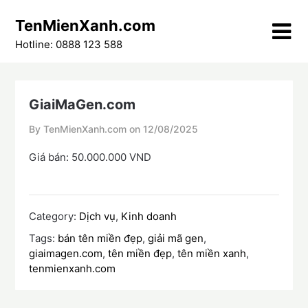
Skip
TenMienXanh.com
to
content
Hotline: 0888 123 588
GiaiMaGen.com
By TenMienXanh.com on
12/08/2025
Giá bán: 50.000.000 VND
Category:
Dịch vụ
,
Kinh doanh
Tags:
bán tên miền đẹp
,
giải mã gen
,
giaimagen.com
,
tên miền đẹp
,
tên miền xanh
,
tenmienxanh.com