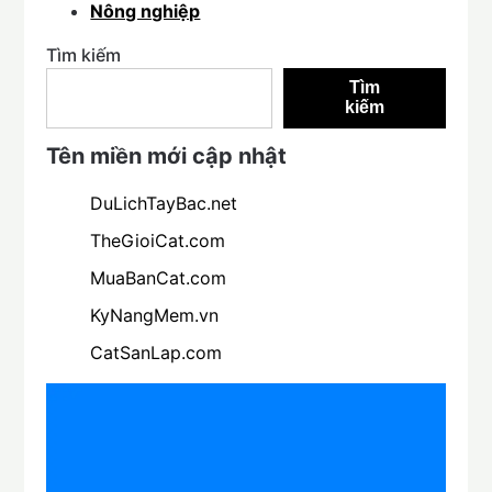
Nông nghiệp
Tìm kiếm
Tìm
kiếm
Tên miền mới cập nhật
DuLichTayBac.net
TheGioiCat.com
MuaBanCat.com
KyNangMem.vn
CatSanLap.com