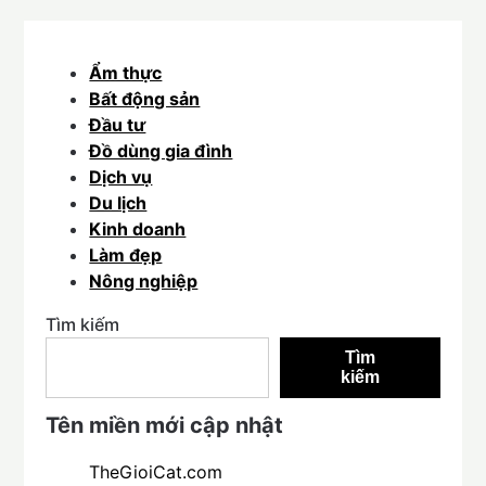
Ẩm thực
Bất động sản
Đầu tư
Đồ dùng gia đình
Dịch vụ
Du lịch
Kinh doanh
Làm đẹp
Nông nghiệp
Tìm kiếm
Tìm
kiếm
Tên miền mới cập nhật
TheGioiCat.com