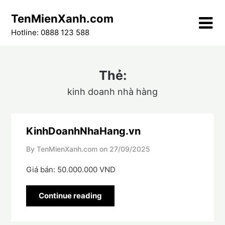
Skip
TenMienXanh.com
to
content
Hotline: 0888 123 588
Thẻ:
kinh doanh nhà hàng
KinhDoanhNhaHang.vn
By TenMienXanh.com on
27/09/2025
Giá bán: 50.000.000 VND
Continue reading