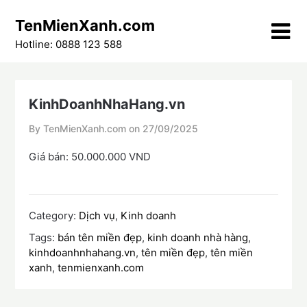
Skip
TenMienXanh.com
to
content
Hotline: 0888 123 588
KinhDoanhNhaHang.vn
By TenMienXanh.com on
27/09/2025
Giá bán: 50.000.000 VND
Category:
Dịch vụ
,
Kinh doanh
Tags:
bán tên miền đẹp
,
kinh doanh nhà hàng
,
kinhdoanhnhahang.vn
,
tên miền đẹp
,
tên miền
xanh
,
tenmienxanh.com