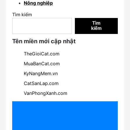
Nông nghiệp
Tìm kiếm
Tìm
kiếm
Tên miền mới cập nhật
TheGioiCat.com
MuaBanCat.com
KyNangMem.vn
CatSanLap.com
VanPhongXanh.com