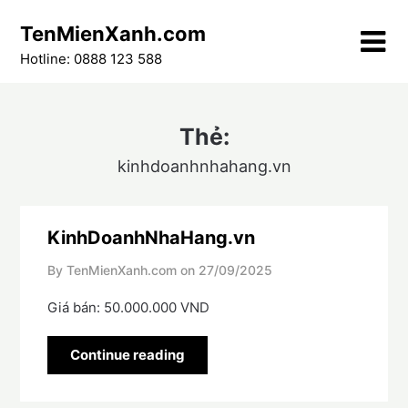
Skip
TenMienXanh.com
to
content
Hotline: 0888 123 588
Thẻ:
kinhdoanhnhahang.vn
KinhDoanhNhaHang.vn
By TenMienXanh.com on
27/09/2025
Giá bán: 50.000.000 VND
Continue reading