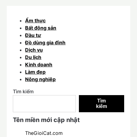
Ẩm thực
Bất động sản
Đầu tư
Đồ dùng gia đình
Dịch vụ
Du lịch
Kinh doanh
Làm đẹp
Nông nghiệp
Tìm kiếm
Tìm
kiếm
Tên miền mới cập nhật
TheGioiCat.com