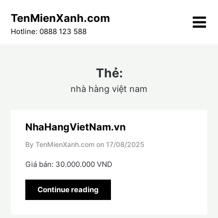
Skip
TenMienXanh.com
to
content
Hotline: 0888 123 588
Thẻ:
nhà hàng việt nam
NhaHangVietNam.vn
By TenMienXanh.com on
17/08/2025
Giá bán: 30.000.000 VND
Continue reading