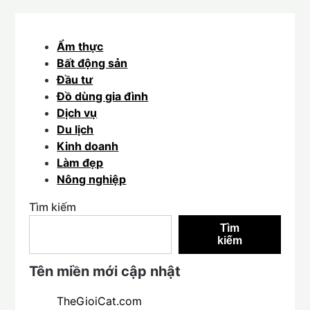
Ẩm thực
Bất động sản
Đầu tư
Đồ dùng gia đình
Dịch vụ
Du lịch
Kinh doanh
Làm đẹp
Nông nghiệp
Tìm kiếm
Tìm
kiếm
Tên miền mới cập nhật
TheGioiCat.com