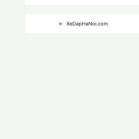
Điều
XeDapHaNoi.com
hướng
bài
viết