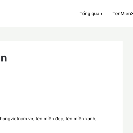
Tổng quan
TenMien
vn
hangvietnam.vn
,
tên miền đẹp
,
tên miền xanh
,