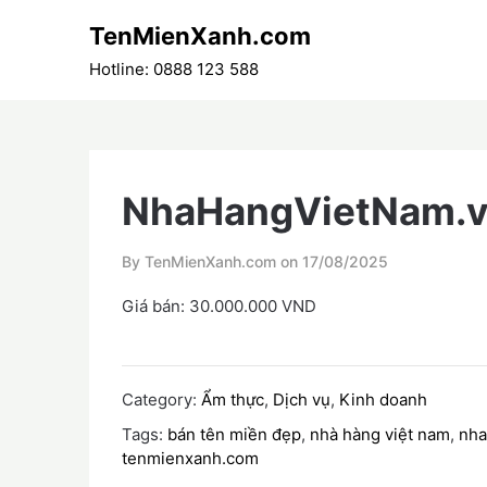
Skip
TenMienXanh.com
to
content
Hotline: 0888 123 588
NhaHangVietNam.
By TenMienXanh.com on
17/08/2025
Giá bán: 30.000.000 VND
Category:
Ẩm thực
,
Dịch vụ
,
Kinh doanh
Tags:
bán tên miền đẹp
,
nhà hàng việt nam
,
nha
tenmienxanh.com