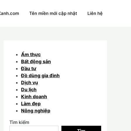
Xanh.com
Tên miền mới cập nhật
Liên hệ
Ẩm thực
Bất động sản
Đầu tư
Đồ dùng gia đình
Dịch vụ
Du lịch
Kinh doanh
Làm đẹp
Nông nghiệp
Tìm kiếm