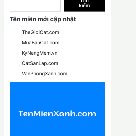
Tìm
kiếm
Tên miền mới cập nhật
TheGioiCat.com
MuaBanCat.com
KyNangMem.vn
CatSanLap.com
VanPhongXanh.com