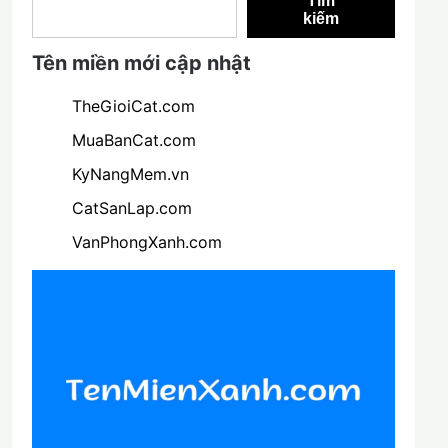
Tìm
kiếm
Tên miền mới cập nhật
TheGioiCat.com
MuaBanCat.com
KyNangMem.vn
CatSanLap.com
VanPhongXanh.com