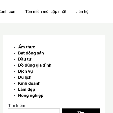
Xanh.com
Tên miền mới cập nhật
Liên hệ
Ẩm thực
Bất động sản
Đầu tư
Đồ dùng gia đình
Dịch vụ
Du lịch
Kinh doanh
Làm đẹp
Nông nghiệp
Tìm kiếm