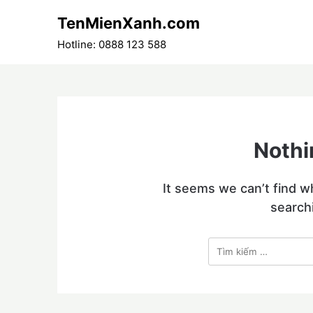
Skip
TenMienXanh.com
to
content
Hotline: 0888 123 588
Nothi
It seems we can’t find w
search
Tìm
kiếm
cho: