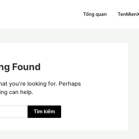
Tổng quan
TenMien
ng Found
hat you’re looking for. Perhaps
ing can help.