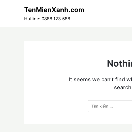
Skip
TenMienXanh.com
to
content
Hotline: 0888 123 588
Nothi
It seems we can’t find w
search
Tìm
kiếm
cho: