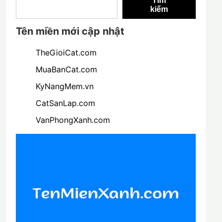
Tìm
kiếm
Tên miền mới cập nhật
TheGioiCat.com
MuaBanCat.com
KyNangMem.vn
CatSanLap.com
VanPhongXanh.com