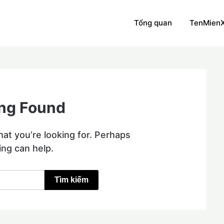
Tổng quan
TenMien
ng Found
hat you’re looking for. Perhaps
ing can help.