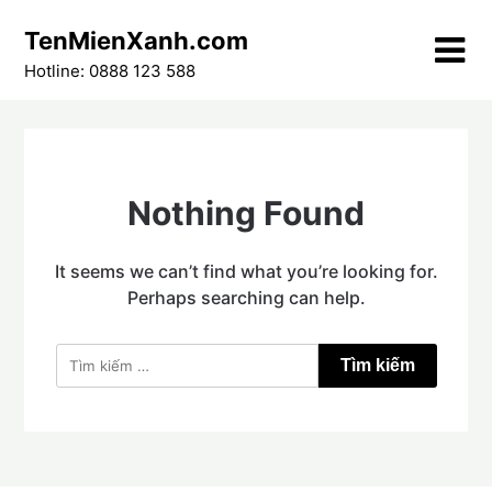
Skip
TenMienXanh.com
to
content
Hotline: 0888 123 588
Nothing Found
It seems we can’t find what you’re looking for.
Perhaps searching can help.
Tìm
kiếm
cho: