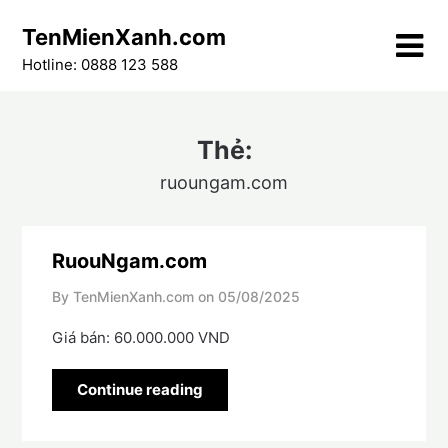
Skip
TenMienXanh.com
to
content
Hotline: 0888 123 588
Thẻ:
ruoungam.com
RuouNgam.com
By TenMienXanh.com on
05/08/2025
Giá bán: 60.000.000 VND
Continue reading