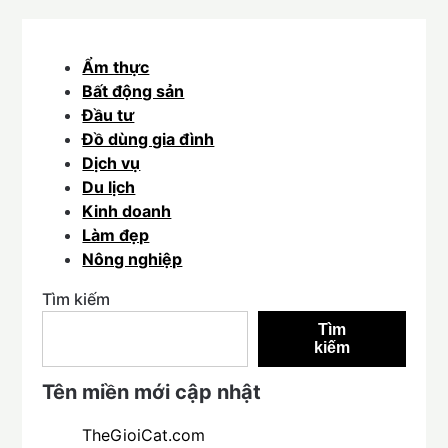
Ẩm thực
Bất động sản
Đầu tư
Đồ dùng gia đình
Dịch vụ
Du lịch
Kinh doanh
Làm đẹp
Nông nghiệp
Tìm kiếm
Tìm
kiếm
Tên miền mới cập nhật
TheGioiCat.com