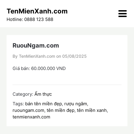
Skip
TenMienXanh.com
to
content
Hotline: 0888 123 588
RuouNgam.com
By TenMienXanh.com on
05/08/2025
Giá bán: 60.000.000 VND
Category:
Ẩm thực
Tags:
bán tên miền đẹp
,
rượu ngâm
,
ruoungam.com
,
tên miền đẹp
,
tên miền xanh
,
tenmienxanh.com