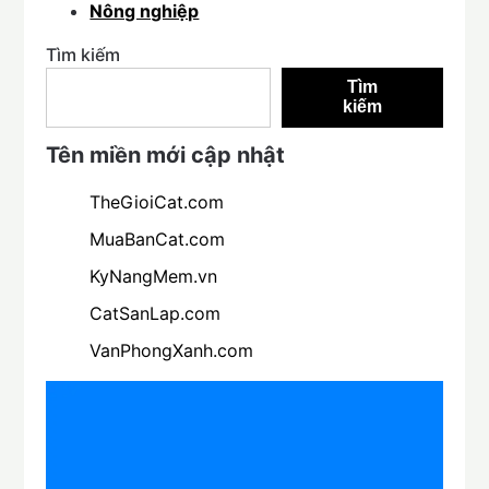
Nông nghiệp
Tìm kiếm
Tìm
kiếm
Tên miền mới cập nhật
TheGioiCat.com
MuaBanCat.com
KyNangMem.vn
CatSanLap.com
VanPhongXanh.com