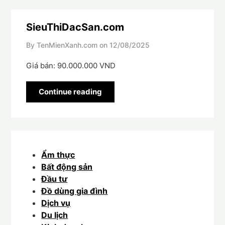
SieuThiDacSan.com
By TenMienXanh.com on
12/08/2025
Giá bán: 90.000.000 VND
Continue reading
Ẩm thực
Bất động sản
Đầu tư
Đồ dùng gia đình
Dịch vụ
Du lịch