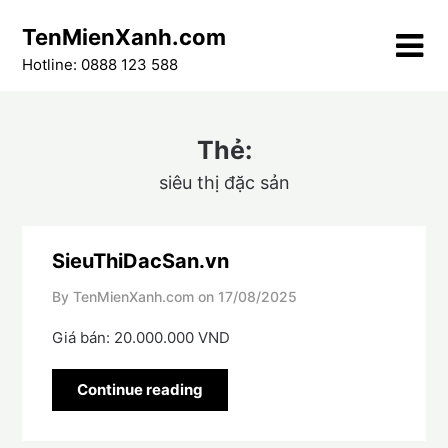
Skip
TenMienXanh.com
to
content
Hotline: 0888 123 588
Thẻ:
siêu thị đặc sản
SieuThiDacSan.vn
By TenMienXanh.com on
17/08/2025
Giá bán: 20.000.000 VND
Continue reading