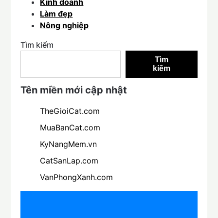
Kinh doanh
Làm đẹp
Nông nghiệp
Tìm kiếm
Tìm
kiếm
Tên miền mới cập nhật
TheGioiCat.com
MuaBanCat.com
KyNangMem.vn
CatSanLap.com
VanPhongXanh.com