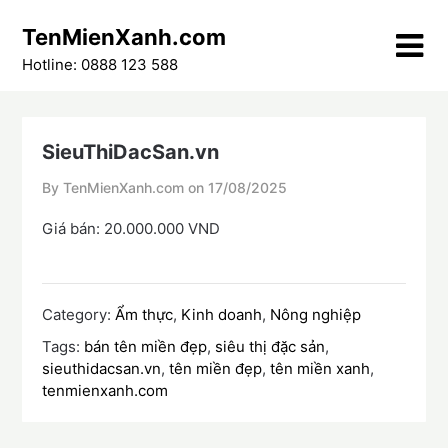
Skip
TenMienXanh.com
to
content
Hotline: 0888 123 588
SieuThiDacSan.vn
By TenMienXanh.com on
17/08/2025
Giá bán: 20.000.000 VND
Category:
Ẩm thực
,
Kinh doanh
,
Nông nghiệp
Tags:
bán tên miền đẹp
,
siêu thị đặc sản
,
sieuthidacsan.vn
,
tên miền đẹp
,
tên miền xanh
,
tenmienxanh.com