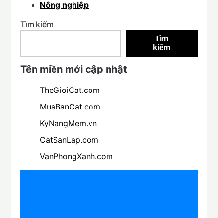
Nông nghiệp
Tìm kiếm
Tìm
kiếm
Tên miền mới cập nhật
TheGioiCat.com
MuaBanCat.com
KyNangMem.vn
CatSanLap.com
VanPhongXanh.com