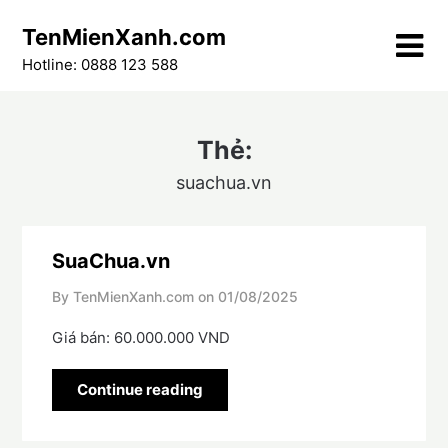
Skip
TenMienXanh.com
to
content
Hotline: 0888 123 588
Thẻ:
suachua.vn
SuaChua.vn
By TenMienXanh.com on
01/08/2025
Giá bán: 60.000.000 VND
Continue reading