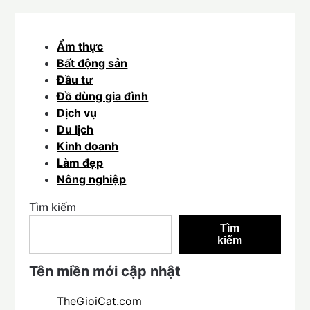
Ẩm thực
Bất động sản
Đầu tư
Đồ dùng gia đình
Dịch vụ
Du lịch
Kinh doanh
Làm đẹp
Nông nghiệp
Tìm kiếm
Tìm
kiếm
Tên miền mới cập nhật
TheGioiCat.com