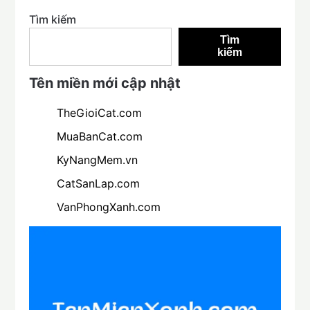
Tìm kiếm
Tìm
kiếm
Tên miền mới cập nhật
TheGioiCat.com
MuaBanCat.com
KyNangMem.vn
CatSanLap.com
VanPhongXanh.com