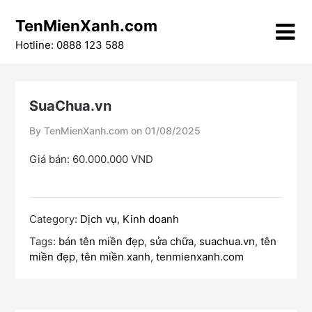
Skip
TenMienXanh.com
to
content
Hotline: 0888 123 588
SuaChua.vn
By TenMienXanh.com on
01/08/2025
Giá bán: 60.000.000 VND
Category:
Dịch vụ
,
Kinh doanh
Tags:
bán tên miền đẹp
,
sửa chữa
,
suachua.vn
,
tên
miền đẹp
,
tên miền xanh
,
tenmienxanh.com
Điều