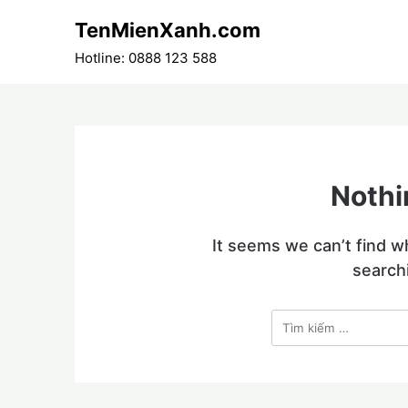
Skip
TenMienXanh.com
to
content
Hotline: 0888 123 588
Nothi
It seems we can’t find w
search
Tìm
kiếm
cho: