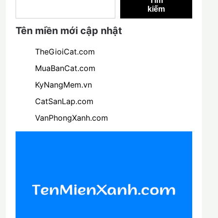
Tìm
kiếm
Tên miền mới cập nhật
TheGioiCat.com
MuaBanCat.com
KyNangMem.vn
CatSanLap.com
VanPhongXanh.com