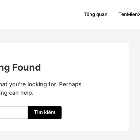
Tổng quan
TenMien
ng Found
hat you’re looking for. Perhaps
ing can help.