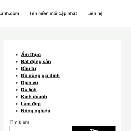
Xanh.com
Tên miền mới cập nhật
Liên hệ
Ẩm thực
Bất động sản
Đầu tư
Đồ dùng gia đình
Dịch vụ
Du lịch
Kinh doanh
Làm đẹp
Nông nghiệp
Tìm kiếm