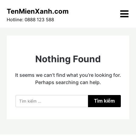
Skip
TenMienXanh.com
to
content
Hotline: 0888 123 588
Nothing Found
It seems we can’t find what you’re looking for.
Perhaps searching can help.
Tìm
kiếm
cho: