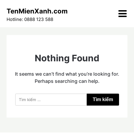
Skip
TenMienXanh.com
to
content
Hotline: 0888 123 588
Nothing Found
It seems we can’t find what you’re looking for.
Perhaps searching can help.
Tìm
kiếm
cho: