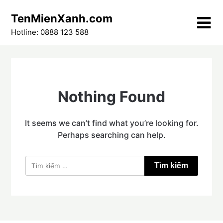
Skip
TenMienXanh.com
to
content
Hotline: 0888 123 588
Nothing Found
It seems we can’t find what you’re looking for.
Perhaps searching can help.
Tìm
kiếm
cho: