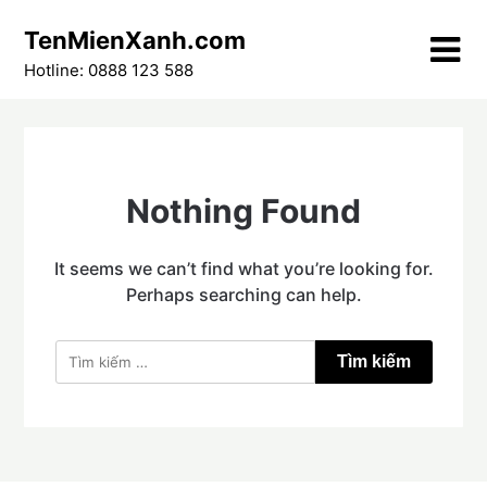
Skip
TenMienXanh.com
to
content
Hotline: 0888 123 588
Nothing Found
It seems we can’t find what you’re looking for.
Perhaps searching can help.
Tìm
kiếm
cho: