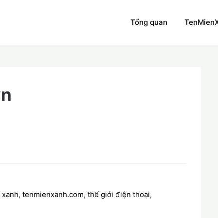
Tổng quan
TenMien
vn
 xanh
,
tenmienxanh.com
,
thế giới điện thoại
,