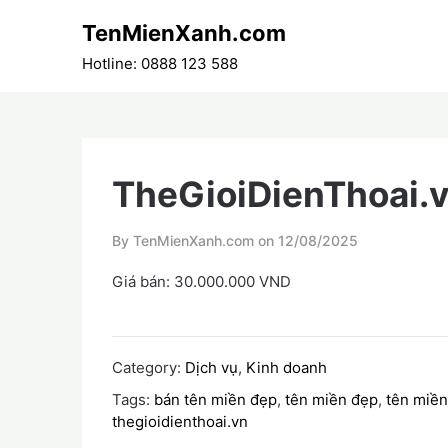
Skip
TenMienXanh.com
to
content
Hotline: 0888 123 588
TheGioiDienThoai.
By TenMienXanh.com on
12/08/2025
Giá bán: 30.000.000 VND
Category:
Dịch vụ
,
Kinh doanh
Tags:
bán tên miền đẹp
,
tên miền đẹp
,
tên miền
thegioidienthoai.vn