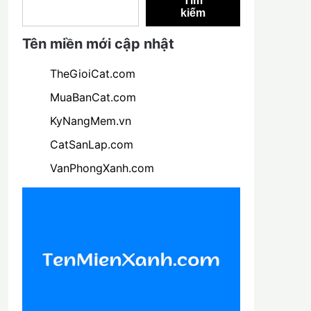
Tìm
kiếm
Tên miền mới cập nhật
TheGioiCat.com
MuaBanCat.com
KyNangMem.vn
CatSanLap.com
VanPhongXanh.com