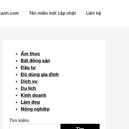
Xanh.com
Tên miền mới cập nhật
Liên hệ
Ẩm thực
Bất động sản
Đầu tư
Đồ dùng gia đình
Dịch vụ
Du lịch
Kinh doanh
Làm đẹp
Nông nghiệp
Tìm kiếm