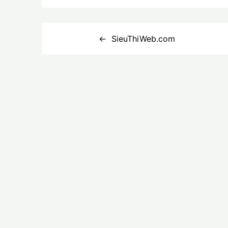
Điều
SieuThiWeb.com
hướng
bài
viết