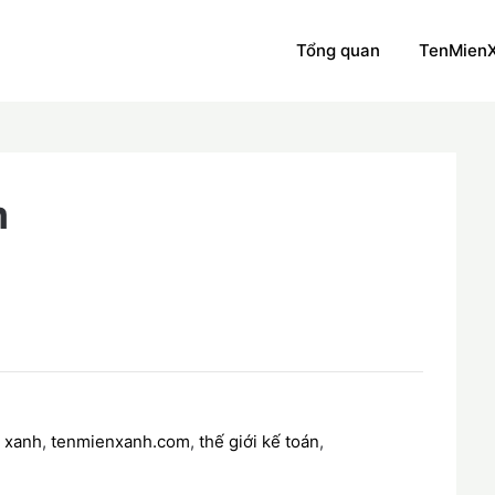
Tổng quan
TenMien
m
 xanh
,
tenmienxanh.com
,
thế giới kế toán
,