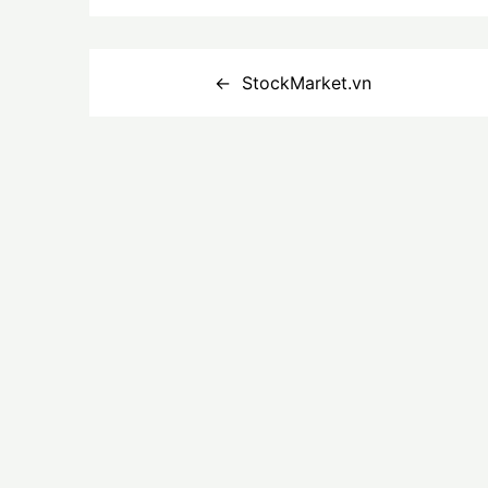
Điều
StockMarket.vn
hướng
bài
viết