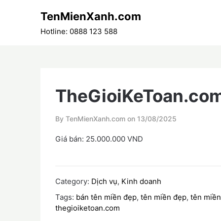
Skip
TenMienXanh.com
to
content
Hotline: 0888 123 588
TheGioiKeToan.co
By TenMienXanh.com on
13/08/2025
Giá bán: 25.000.000 VND
Category:
Dịch vụ
,
Kinh doanh
Tags:
bán tên miền đẹp
,
tên miền đẹp
,
tên miền
thegioiketoan.com