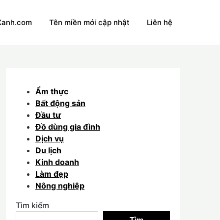
Xanh.com
Tên miền mới cập nhật
Liên hệ
Ẩm thực
Bất động sản
Đầu tư
Đồ dùng gia đình
Dịch vụ
Du lịch
Kinh doanh
Làm đẹp
Nông nghiệp
Tìm kiếm