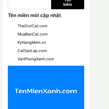
Tìm
kiếm
Tên miền mới cập nhật
TheGioiCat.com
MuaBanCat.com
KyNangMem.vn
CatSanLap.com
VanPhongXanh.com