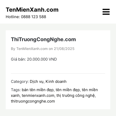
Skip
TenMienXanh.com
to
content
Hotline: 0888 123 588
ThiTruongCongNghe.com
By TenMienXanh.com on
21/08/2025
Giá bán: 20.000.000 VND
Category:
Dịch vụ
,
Kinh doanh
Tags:
bán tên miền đẹp
,
tên miền đẹp
,
tên miền
xanh
,
tenmienxanh.com
,
thị trường công nghệ
,
thitruongcongnghe.com