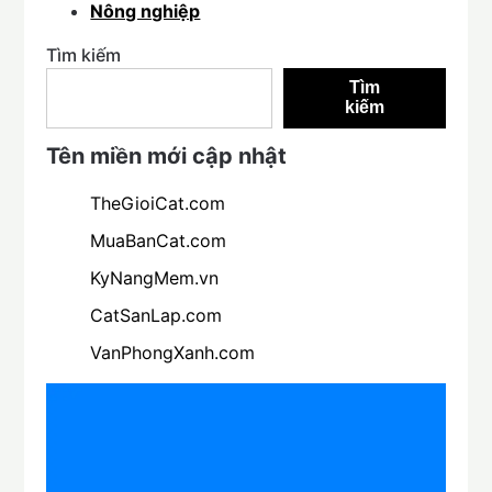
Nông nghiệp
Tìm kiếm
Tìm
kiếm
Tên miền mới cập nhật
TheGioiCat.com
MuaBanCat.com
KyNangMem.vn
CatSanLap.com
VanPhongXanh.com