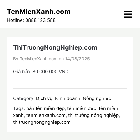
Skip
TenMienXanh.com
to
content
Hotline: 0888 123 588
ThiTruongNongNghiep.com
By TenMienXanh.com on
14/08/2025
Giá bán: 80.000.000 VND
Category:
Dịch vụ
,
Kinh doanh
,
Nông nghiệp
Tags:
bán tên miền đẹp
,
tên miền đẹp
,
tên miền
xanh
,
tenmienxanh.com
,
thị trường nông nghiệp
,
thitruongnongnghiep.com