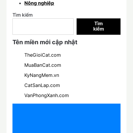
Nông nghiệp
Tìm kiếm
Tìm
kiếm
Tên miền mới cập nhật
TheGioiCat.com
MuaBanCat.com
KyNangMem.vn
CatSanLap.com
VanPhongXanh.com