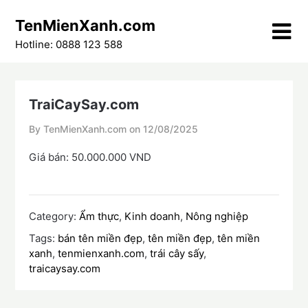
Skip
TenMienXanh.com
to
content
Hotline: 0888 123 588
TraiCaySay.com
By TenMienXanh.com on
12/08/2025
Giá bán: 50.000.000 VND
Category:
Ẩm thực
,
Kinh doanh
,
Nông nghiệp
Tags:
bán tên miền đẹp
,
tên miền đẹp
,
tên miền
xanh
,
tenmienxanh.com
,
trái cây sấy
,
traicaysay.com