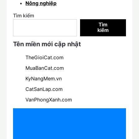
Nông nghiệp
Tìm kiếm
Tìm
kiếm
Tên miền mới cập nhật
TheGioiCat.com
MuaBanCat.com
KyNangMem.vn
CatSanLap.com
VanPhongXanh.com