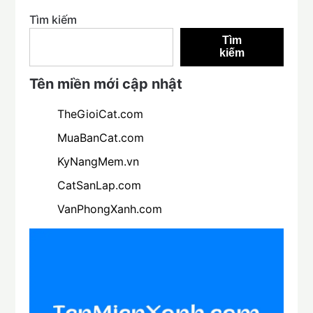
Tìm kiếm
Tìm
kiếm
Tên miền mới cập nhật
TheGioiCat.com
MuaBanCat.com
KyNangMem.vn
CatSanLap.com
VanPhongXanh.com