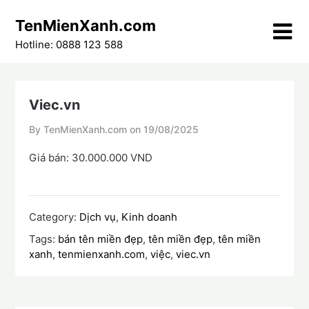
Skip
TenMienXanh.com
to
content
Hotline: 0888 123 588
Viec.vn
By TenMienXanh.com on
19/08/2025
Giá bán: 30.000.000 VND
Category:
Dịch vụ
,
Kinh doanh
Tags:
bán tên miền đẹp
,
tên miền đẹp
,
tên miền
xanh
,
tenmienxanh.com
,
việc
,
viec.vn
Điều