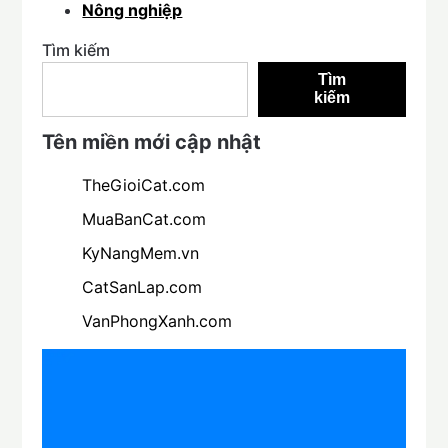
Nông nghiệp
Tìm kiếm
Tìm
kiếm
Tên miền mới cập nhật
TheGioiCat.com
MuaBanCat.com
KyNangMem.vn
CatSanLap.com
VanPhongXanh.com