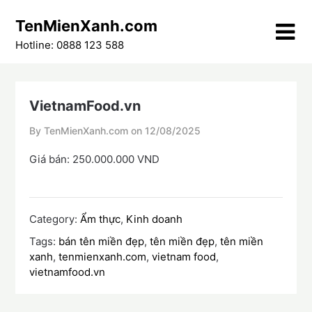
Skip
TenMienXanh.com
to
content
Hotline: 0888 123 588
VietnamFood.vn
By TenMienXanh.com on
12/08/2025
Giá bán: 250.000.000 VND
Category:
Ẩm thực
,
Kinh doanh
Tags:
bán tên miền đẹp
,
tên miền đẹp
,
tên miền
xanh
,
tenmienxanh.com
,
vietnam food
,
vietnamfood.vn