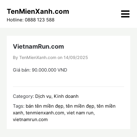
Skip
TenMienXanh.com
to
content
Hotline: 0888 123 588
VietnamRun.com
By TenMienXanh.com on
14/09/2025
Giá bán: 90.000.000 VND
Category:
Dịch vụ
,
Kinh doanh
Tags:
bán tên miền đẹp
,
tên miền đẹp
,
tên miền
xanh
,
tenmienxanh.com
,
viet nam run
,
vietnamrun.com