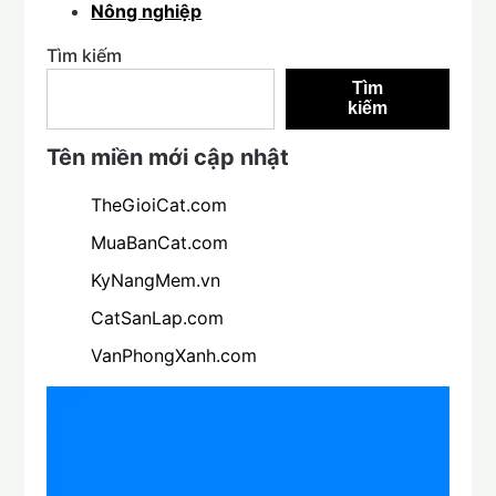
Nông nghiệp
Tìm kiếm
Tìm
kiếm
Tên miền mới cập nhật
TheGioiCat.com
MuaBanCat.com
KyNangMem.vn
CatSanLap.com
VanPhongXanh.com