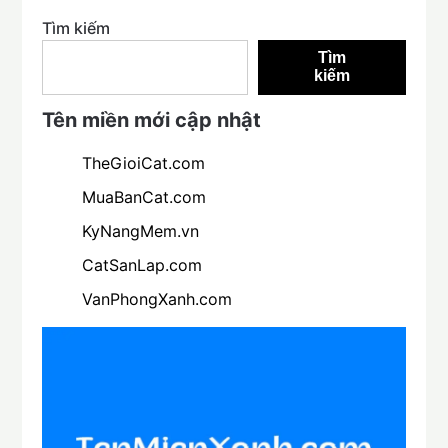
Tìm kiếm
Tìm
kiếm
Tên miền mới cập nhật
TheGioiCat.com
MuaBanCat.com
KyNangMem.vn
CatSanLap.com
VanPhongXanh.com