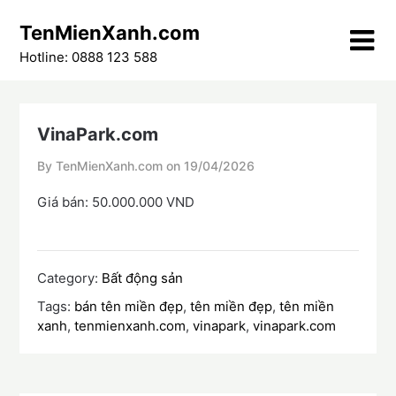
Skip
TenMienXanh.com
to
content
Hotline: 0888 123 588
VinaPark.com
By TenMienXanh.com on
19/04/2026
Giá bán: 50.000.000 VND
Category:
Bất động sản
Tags:
bán tên miền đẹp
,
tên miền đẹp
,
tên miền
xanh
,
tenmienxanh.com
,
vinapark
,
vinapark.com
Điều