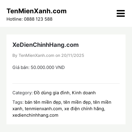
Skip
TenMienXanh.com
to
content
Hotline: 0888 123 588
XeDienChinhHang.com
By TenMienXanh.com on
20/11/2025
Giá bán: 50.000.000 VND
Category:
Đồ dùng gia đình
,
Kinh doanh
Tags:
bán tên miền đẹp
,
tên miền đẹp
,
tên miền
xanh
,
tenmienxanh.com
,
xe điện chính hãng
,
xedienchinhhang.com