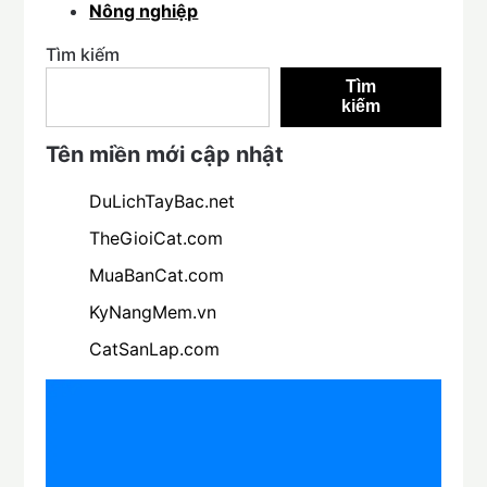
Nông nghiệp
Tìm kiếm
Tìm
kiếm
Tên miền mới cập nhật
DuLichTayBac.net
TheGioiCat.com
MuaBanCat.com
KyNangMem.vn
CatSanLap.com