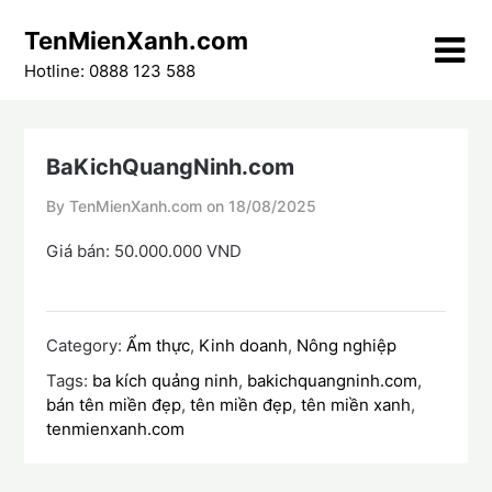
Skip
TenMienXanh.com
to
content
Hotline: 0888 123 588
BaKichQuangNinh.com
By TenMienXanh.com on
18/08/2025
Giá bán: 50.000.000 VND
Category:
Ẩm thực
,
Kinh doanh
,
Nông nghiệp
Tags:
ba kích quảng ninh
,
bakichquangninh.com
,
bán tên miền đẹp
,
tên miền đẹp
,
tên miền xanh
,
tenmienxanh.com