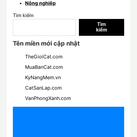
Nông nghiệp
Tìm kiếm
Tìm
kiếm
Tên miền mới cập nhật
TheGioiCat.com
MuaBanCat.com
KyNangMem.vn
CatSanLap.com
VanPhongXanh.com