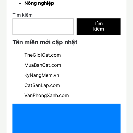
Nông nghiệp
Tìm kiếm
Tìm
kiếm
Tên miền mới cập nhật
TheGioiCat.com
MuaBanCat.com
KyNangMem.vn
CatSanLap.com
VanPhongXanh.com