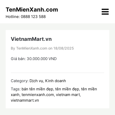
Skip
TenMienXanh.com
to
content
Hotline: 0888 123 588
VietnamMart.vn
By TenMienXanh.com on
18/08/2025
Giá bán: 30.000.000 VND
Category:
Dịch vụ
,
Kinh doanh
Tags:
bán tên miền đẹp
,
tên miền đẹp
,
tên miền
xanh
,
tenmienxanh.com
,
vietnam mart
,
vietnammart.vn