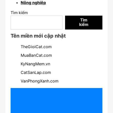
Nông nghiệp
Tìm kiếm
Tìm
kiếm
Tên miền mới cập nhật
TheGioiCat.com
MuaBanCat.com
KyNangMem.vn
CatSanLap.com
VanPhongXanh.com