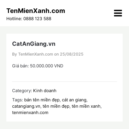
Skip
TenMienXanh.com
to
content
Hotline: 0888 123 588
CatAnGiang.vn
By TenMienXanh.com on
25/08/2025
Giá bán: 50.000.000 VND
Category:
Kinh doanh
Tags:
bán tên miền đẹp
,
cát an giang
,
catangiang.vn
,
tên miền đẹp
,
tên miền xanh
,
tenmienxanh.com