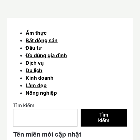
Ẩm thực
Bất động sản
Đầu tư
Đồ dùng gia đình
Dịch vụ
Du lịch
Kinh doanh
Làm đẹp
Nông nghiệp
Tìm kiếm
Tìm
kiếm
Tên miền mới cập nhật