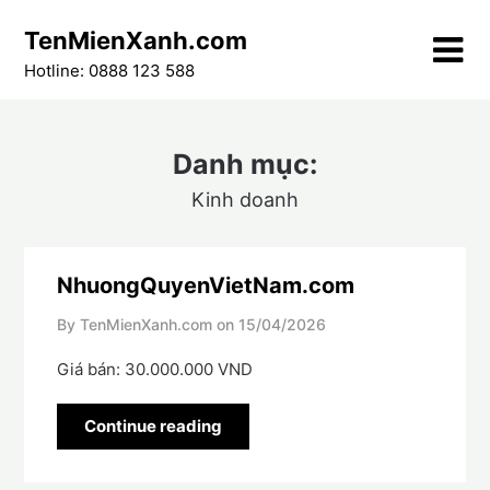
Skip
TenMienXanh.com
to
content
Hotline: 0888 123 588
Danh mục:
Kinh doanh
NhuongQuyenVietNam.com
By TenMienXanh.com on
15/04/2026
Giá bán: 30.000.000 VND
Continue reading