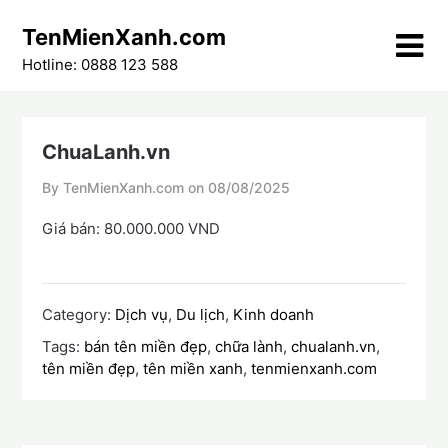
Skip
TenMienXanh.com
to
content
Hotline: 0888 123 588
ChuaLanh.vn
By TenMienXanh.com on
08/08/2025
Giá bán: 80.000.000 VND
Category:
Dịch vụ
,
Du lịch
,
Kinh doanh
Tags:
bán tên miền đẹp
,
chữa lành
,
chualanh.vn
,
tên miền đẹp
,
tên miền xanh
,
tenmienxanh.com
Điều