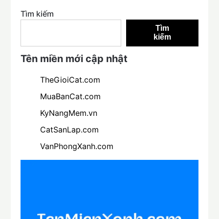
Tìm kiếm
Tìm
kiếm
Tên miền mới cập nhật
TheGioiCat.com
MuaBanCat.com
KyNangMem.vn
CatSanLap.com
VanPhongXanh.com