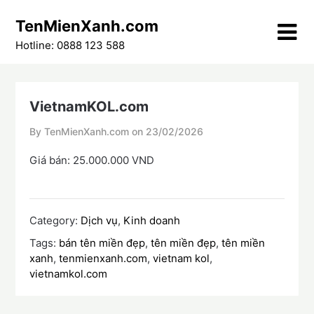
Skip
TenMienXanh.com
to
content
Hotline: 0888 123 588
VietnamKOL.com
By TenMienXanh.com on
23/02/2026
Giá bán: 25.000.000 VND
Category:
Dịch vụ
,
Kinh doanh
Tags:
bán tên miền đẹp
,
tên miền đẹp
,
tên miền
xanh
,
tenmienxanh.com
,
vietnam kol
,
vietnamkol.com