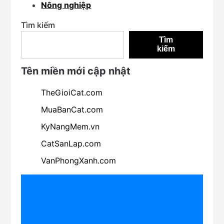
Nông nghiệp
Tìm kiếm
Tìm
kiếm
Tên miền mới cập nhật
TheGioiCat.com
MuaBanCat.com
KyNangMem.vn
CatSanLap.com
VanPhongXanh.com