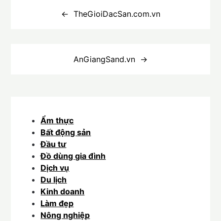
hướng
TheGioiDacSan.com.vn
bài
viết
AnGiangSand.vn
Ẩm thực
Bất động sản
Đầu tư
Đồ dùng gia đình
Dịch vụ
Du lịch
Kinh doanh
Làm đẹp
Nông nghiệp