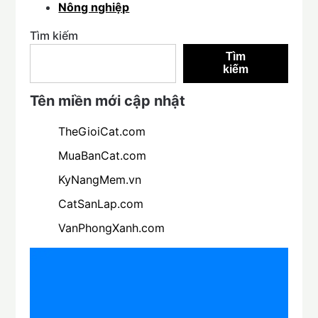
Nông nghiệp
Tìm kiếm
Tìm
kiếm
Tên miền mới cập nhật
TheGioiCat.com
MuaBanCat.com
KyNangMem.vn
CatSanLap.com
VanPhongXanh.com