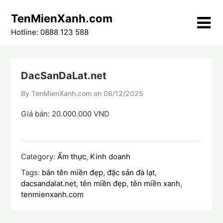
Skip
TenMienXanh.com
to
content
Hotline: 0888 123 588
DacSanDaLat.net
By TenMienXanh.com on
08/12/2025
Giá bán: 20.000.000 VND
Category:
Ẩm thực
,
Kinh doanh
Tags:
bán tên miền đẹp
,
đặc sản đà lạt
,
dacsandalat.net
,
tên miền đẹp
,
tên miền xanh
,
tenmienxanh.com