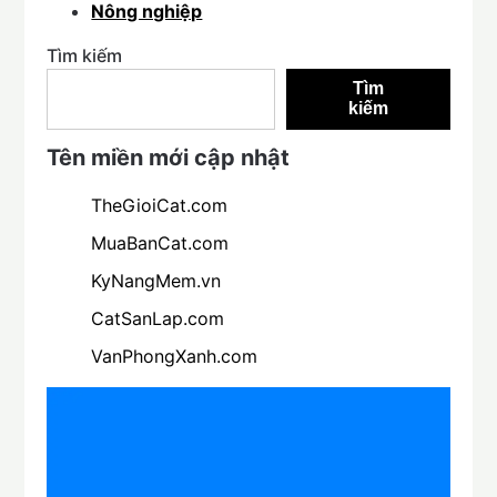
Nông nghiệp
Tìm kiếm
Tìm
kiếm
Tên miền mới cập nhật
TheGioiCat.com
MuaBanCat.com
KyNangMem.vn
CatSanLap.com
VanPhongXanh.com