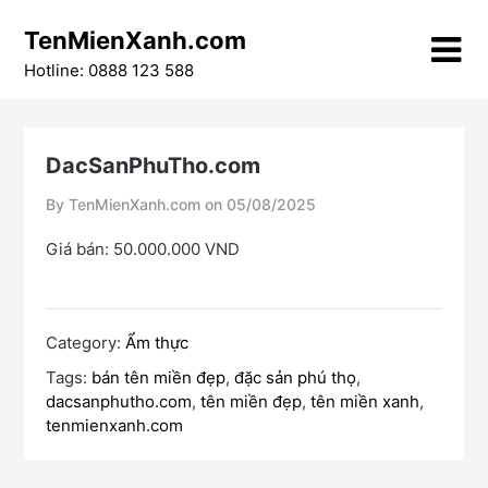
Skip
TenMienXanh.com
to
content
Hotline: 0888 123 588
DacSanPhuTho.com
By TenMienXanh.com on
05/08/2025
Giá bán: 50.000.000 VND
Category:
Ẩm thực
Tags:
bán tên miền đẹp
,
đặc sản phú thọ
,
dacsanphutho.com
,
tên miền đẹp
,
tên miền xanh
,
tenmienxanh.com