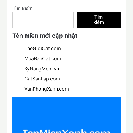
Tìm kiếm
Tìm
kiếm
Tên miền mới cập nhật
TheGioiCat.com
MuaBanCat.com
KyNangMem.vn
CatSanLap.com
VanPhongXanh.com