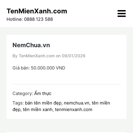
Skip
TenMienXanh.com
to
content
Hotline: 0888 123 588
NemChua.vn
By TenMienXanh.com on
09/01/2026
Giá bán: 50.000.000 VND
Category:
Ẩm thực
Tags:
bán tên miền đẹp
,
nemchua.vn
,
tên miền
đẹp
,
tên miền xanh
,
tenmienxanh.com
Điều