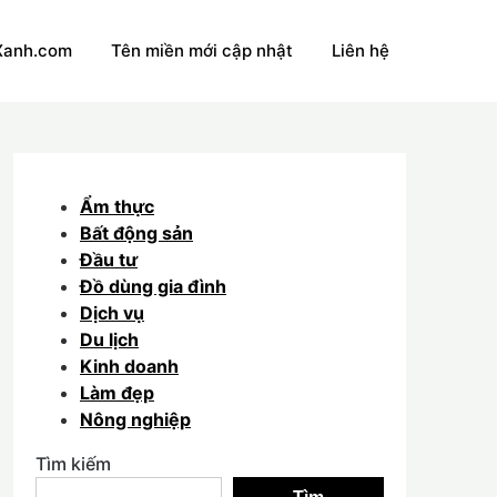
Xanh.com
Tên miền mới cập nhật
Liên hệ
Ẩm thực
Bất động sản
Đầu tư
Đồ dùng gia đình
Dịch vụ
Du lịch
Kinh doanh
Làm đẹp
Nông nghiệp
Tìm kiếm