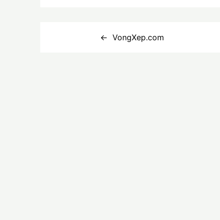
Điều
VongXep.com
hướng
bài
viết