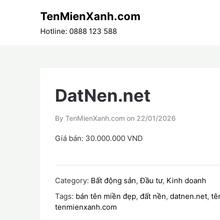
Skip
TenMienXanh.com
to
content
Hotline: 0888 123 588
DatNen.net
By TenMienXanh.com on
22/01/2026
Giá bán: 30.000.000 VND
Category:
Bất động sản
,
Đầu tư
,
Kinh doanh
Tags:
bán tên miền đẹp
,
đất nền
,
datnen.net
,
tê
tenmienxanh.com