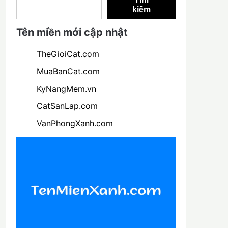
Tìm
kiếm
Tên miền mới cập nhật
TheGioiCat.com
MuaBanCat.com
KyNangMem.vn
CatSanLap.com
VanPhongXanh.com