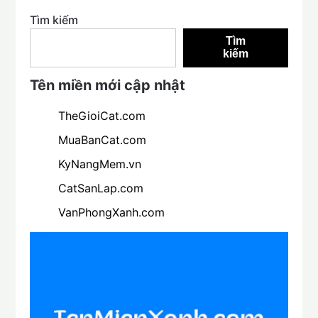
Tìm kiếm
Tìm
kiếm
Tên miền mới cập nhật
TheGioiCat.com
MuaBanCat.com
KyNangMem.vn
CatSanLap.com
VanPhongXanh.com