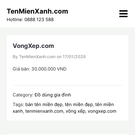
Skip
TenMienXanh.com
to
content
Hotline: 0888 123 588
VongXep.com
By TenMienXanh.com on
17/01/2026
Giá bán: 30.000.000 VND
Category:
Đồ dùng gia đình
Tags:
bán tên miền đẹp
,
tên miền đẹp
,
tên miền
xanh
,
tenmienxanh.com
,
võng xếp
,
vongxep.com
Điều