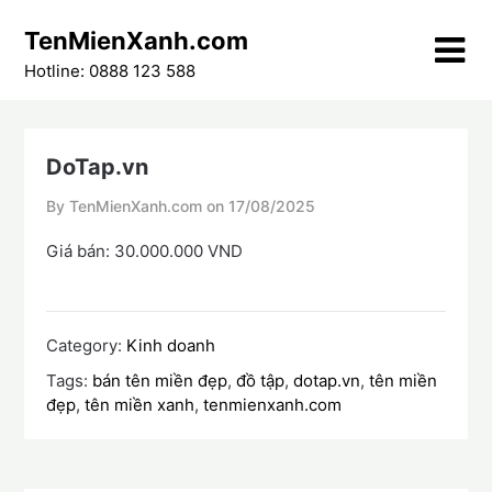
Skip
TenMienXanh.com
to
content
Hotline: 0888 123 588
DoTap.vn
By TenMienXanh.com on
17/08/2025
Giá bán: 30.000.000 VND
Category:
Kinh doanh
Tags:
bán tên miền đẹp
,
đồ tập
,
dotap.vn
,
tên miền
đẹp
,
tên miền xanh
,
tenmienxanh.com
Điều