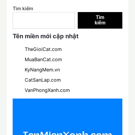
Tìm kiếm
Tìm
kiếm
Tên miền mới cập nhật
TheGioiCat.com
MuaBanCat.com
KyNangMem.vn
CatSanLap.com
VanPhongXanh.com