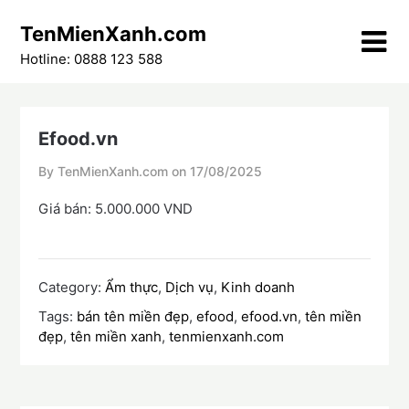
Skip
TenMienXanh.com
to
content
Hotline: 0888 123 588
Efood.vn
By TenMienXanh.com on
17/08/2025
Giá bán: 5.000.000 VND
Category:
Ẩm thực
,
Dịch vụ
,
Kinh doanh
Tags:
bán tên miền đẹp
,
efood
,
efood.vn
,
tên miền
đẹp
,
tên miền xanh
,
tenmienxanh.com
Điều