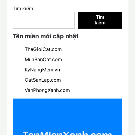
Tìm kiếm
Tìm
kiếm
Tên miền mới cập nhật
TheGioiCat.com
MuaBanCat.com
KyNangMem.vn
CatSanLap.com
VanPhongXanh.com