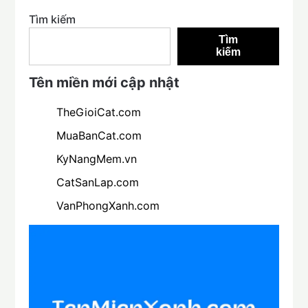
Tìm kiếm
Tìm
kiếm
Tên miền mới cập nhật
TheGioiCat.com
MuaBanCat.com
KyNangMem.vn
CatSanLap.com
VanPhongXanh.com