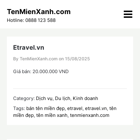
Skip
TenMienXanh.com
to
content
Hotline: 0888 123 588
Etravel.vn
By TenMienXanh.com on
15/08/2025
Giá bán: 20.000.000 VND
Category:
Dịch vụ
,
Du lịch
,
Kinh doanh
Tags:
bán tên miền đẹp
,
etravel
,
etravel.vn
,
tên
miền đẹp
,
tên miền xanh
,
tenmienxanh.com
Điều