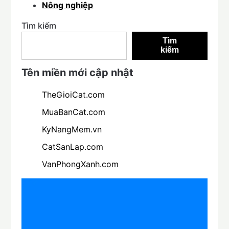
Nông nghiệp
Tìm kiếm
Tìm
kiếm
Tên miền mới cập nhật
TheGioiCat.com
MuaBanCat.com
KyNangMem.vn
CatSanLap.com
VanPhongXanh.com