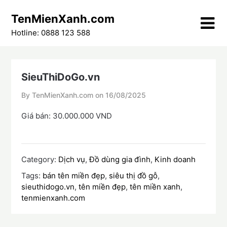
Skip
TenMienXanh.com
to
content
Hotline: 0888 123 588
SieuThiDoGo.vn
By TenMienXanh.com on
16/08/2025
Giá bán: 30.000.000 VND
Category:
Dịch vụ
,
Đồ dùng gia đình
,
Kinh doanh
Tags:
bán tên miền đẹp
,
siêu thị đồ gỗ
,
sieuthidogo.vn
,
tên miền đẹp
,
tên miền xanh
,
tenmienxanh.com