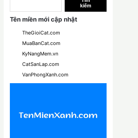
Tìm
kiếm
Tên miền mới cập nhật
TheGioiCat.com
MuaBanCat.com
KyNangMem.vn
CatSanLap.com
VanPhongXanh.com