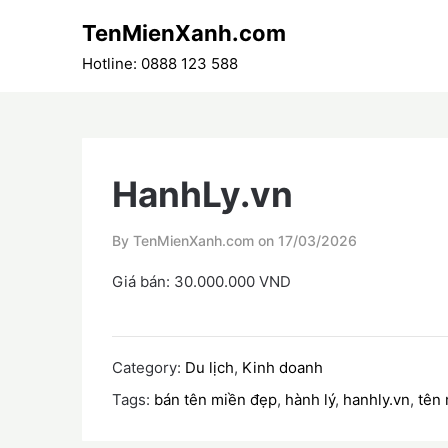
Skip
TenMienXanh.com
to
content
Hotline: 0888 123 588
HanhLy.vn
By TenMienXanh.com on
17/03/2026
Giá bán: 30.000.000 VND
Category:
Du lịch
,
Kinh doanh
Tags:
bán tên miền đẹp
,
hành lý
,
hanhly.vn
,
tên