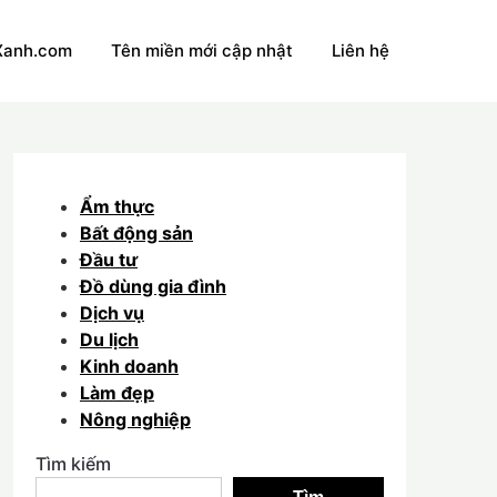
Xanh.com
Tên miền mới cập nhật
Liên hệ
Ẩm thực
Bất động sản
Đầu tư
Đồ dùng gia đình
Dịch vụ
Du lịch
Kinh doanh
Làm đẹp
Nông nghiệp
Tìm kiếm