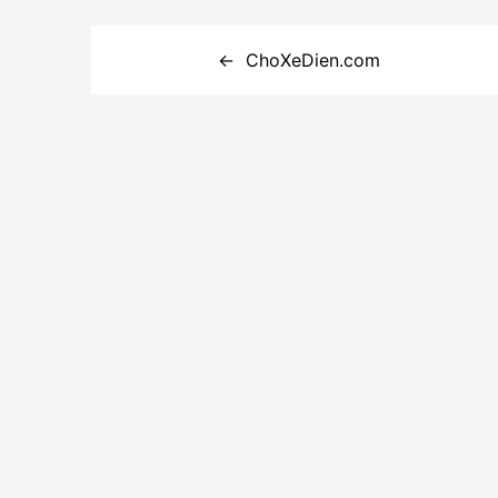
Điều
ChoXeDien.com
hướng
bài
viết