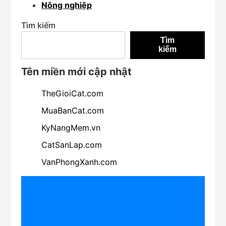
Nông nghiệp
Tìm kiếm
Tìm
kiếm
Tên miền mới cập nhật
TheGioiCat.com
MuaBanCat.com
KyNangMem.vn
CatSanLap.com
VanPhongXanh.com