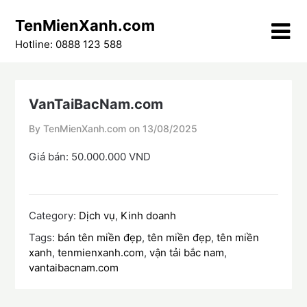
Skip
TenMienXanh.com
to
content
Hotline: 0888 123 588
VanTaiBacNam.com
By TenMienXanh.com on
13/08/2025
Giá bán: 50.000.000 VND
Category:
Dịch vụ
,
Kinh doanh
Tags:
bán tên miền đẹp
,
tên miền đẹp
,
tên miền
xanh
,
tenmienxanh.com
,
vận tải bắc nam
,
vantaibacnam.com