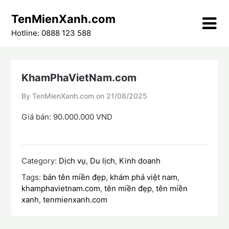
Skip
TenMienXanh.com
to
content
Hotline: 0888 123 588
KhamPhaVietNam.com
By TenMienXanh.com on
21/08/2025
Giá bán: 90.000.000 VND
Category:
Dịch vụ
,
Du lịch
,
Kinh doanh
Tags:
bán tên miền đẹp
,
khám phá việt nam
,
khamphavietnam.com
,
tên miền đẹp
,
tên miền
xanh
,
tenmienxanh.com