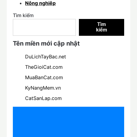
Nông nghiệp
Tìm kiếm
Tìm
kiếm
Tên miền mới cập nhật
DuLichTayBac.net
TheGioiCat.com
MuaBanCat.com
KyNangMem.vn
CatSanLap.com