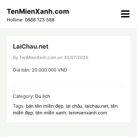
Skip
TenMienXanh.com
to
content
Hotline: 0888 123 588
LaiChau.net
By TenMienXanh.com on
30/07/2025
Giá bán: 20.000.000 VND
Category:
Du lịch
Tags:
bán tên miền đẹp
,
lai châu
,
laichau.net
,
tên
miền đẹp
,
tên miền xanh
,
tenmienxanh.com
Điều