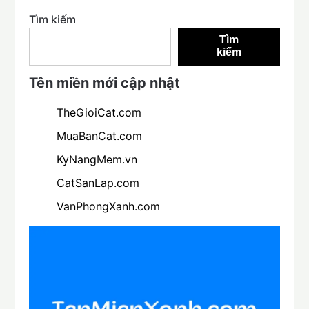
Tìm kiếm
Tìm
kiếm
Tên miền mới cập nhật
TheGioiCat.com
MuaBanCat.com
KyNangMem.vn
CatSanLap.com
VanPhongXanh.com